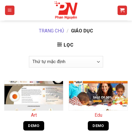
Skip
to
content
TRANG CHỦ
/
GIÁO DỤC
LỌC
Art
Edu
DEMO
DEMO