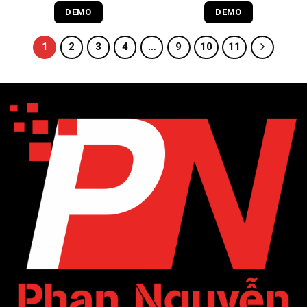
DEMO
DEMO
1
2
3
4
…
9
10
11