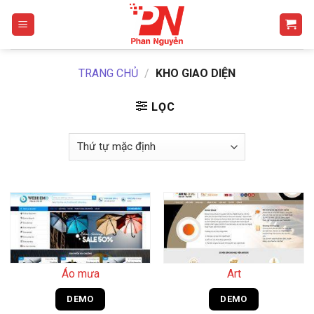
Skip
to
content
TRANG CHỦ
/
KHO GIAO DIỆN
LỌC
Áo mưa
Art
DEMO
DEMO