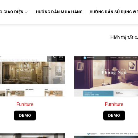
O GIAO DIỆN
HƯỚNG DẪN MUA HÀNG
HƯỚNG DẪN SỬ DỤNG WE
Hiển thị tất 
+
Funiture
Furniture
DEMO
DEMO