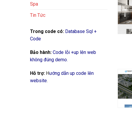
Spa
Tin Tức
+
Trong code có
:
Database Sql +
Code
Bảo hành:
Code lỗi +up lên web
không đúng demo.
Hỗ trợ:
H
ướng dẫn up code lên
website
.
+