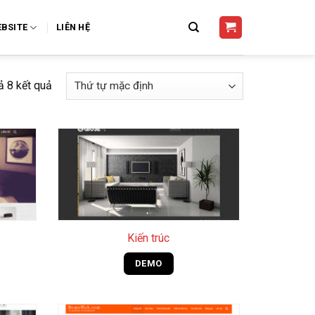
BSITE
LIÊN HỆ
cả 8 kết quả
+
Kiến trúc
DEMO