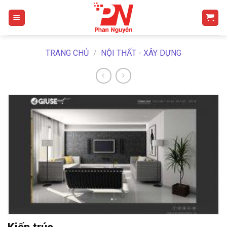
Skip
to
content
TRANG CHỦ
/
NỘI THẤT - XÂY DỰNG
Kiến trúc