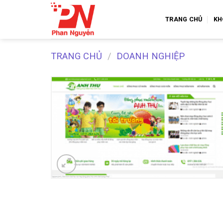
Skip
to
TRANG CHỦ
KH
content
TRANG CHỦ
/
DOANH NGHIỆP