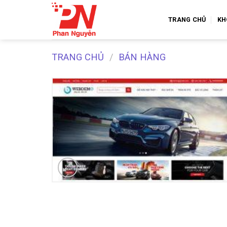
Skip
to
TRANG CHỦ
KH
content
TRANG CHỦ
/
BÁN HÀNG