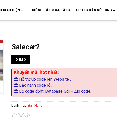
O GIAO DIỆN
HƯỚNG DẪN MUA HÀNG
HƯỚNG DẪN SỬ DỤNG WE
Salecar2
DEMO
Khuyến mãi hot nhất:
Hỗ trợ up code lên Website .
Bảo hành code lỗi.
Bộ code gồm: Database Sql + Zip code.
Danh mục:
Bán Hàng